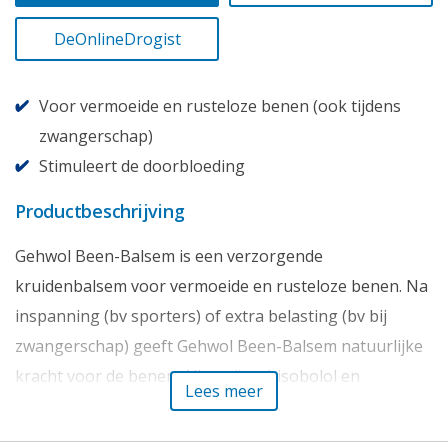
DeOnlineDrogist
Voor vermoeide en rusteloze benen (ook tijdens
zwangerschap)
Stimuleert de doorbloeding
Productbeschrijving
Gehwol Been-Balsem is een verzorgende
kruidenbalsem voor vermoeide en rusteloze benen.
Na
inspanning (bv sporters) of extra belasting (bv bij
zwangerschap) geeft Gehwol Been-Balsem natuurlijke
kracht voor de benen. Allantoïne, bisobolol en
Lees meer
panthenol werken weldadig bij zichtbare rodatjes en
andere huidverkleuringen op de benen. Specifieke