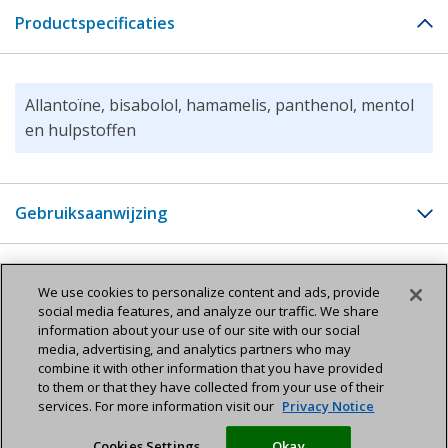
plantenextracten en hamamelisextract zorgen ervoor
Productspecificaties
dat de elasticiteit van de benen behouden blijft,
verzachten irritatie en werken mild adstringerend.
Allantoïne, bisabolol, hamamelis, panthenol, mentol
Gehwol Been-Balsem zorgt voor een mooie, gladde en
en hulpstoffen
zachte huid. Een lichte massage geeft direct een
aangenaam gevoel van frisheid en versterkt bovendien
de bloedvaten. De huid van de benen wordt weer
Gebruiksaanwijzing
prachtig glad en soepel.
Belangrijk: Gewhol Been-Balsem wordt speciaal
aanbevolen bij vermoeide benen tijdens de
1-2 maal per dag de huid goed inwrijven.
We use cookies to personalize content and ads, provide
social media features, and analyze our traffic. We share
zwangerschap.
information about your use of our site with our social
media, advertising, and analytics partners who may
combine it with other information that you have provided
Bijwerkingen
to them or that they have collected from your use of their
services. For more information visit our
Privacy Notice
In zeer zeldzame gevallen kan er overgevoeligheid voor
Cookies Settings
Okay